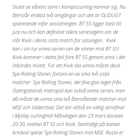
Slutet av vårens serie i Kompiscurling närmar sig. Nu
återstår endast två omgångar och det är OLIDLIGT
spännande inför avslutningen. BT 5S ligger bäst till
just nu och kan definitivt säkra seriesegern om de
slår Kivik i deras sista match för säsongen. Kivik
kan i sin tur vinna serien om de vinner mot BT 5S!
Kivik kommer i detta fall före BT 5S genom vinst i det
inbördes mötet. För att Kivik ska vinna måste dock
Sya Rolling Stones förlora en av sina två sista
matcher. Sya Rolling Stones, det fina goa laget från
Östergötlands metropol kan också vinna serien, men
då måste de vinna sina två återstående matcher mot
MSE och Väderstad. Det blir alltså en viktig seriefinal
i Mjölby curlinghall Måndagen den 23 mars klockan
20.30, mellan BT 5S och Kivik. Samtidigt på banan
bredvid spelar Sya Rolling Stones mot MSE. Rusta er