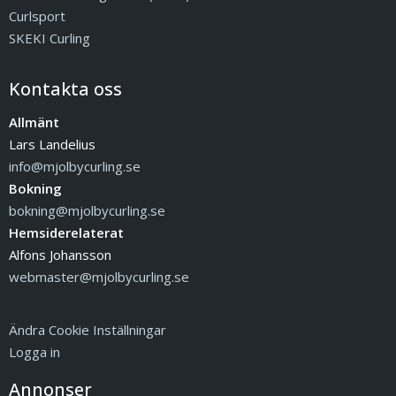
Curlsport
SKEKI Curling
Kontakta oss
Allmänt
Lars Landelius
info@mjolbycurling.se
Bokning
bokning@mjolbycurling.se
Hemsiderelaterat
Alfons Johansson
webmaster@mjolbycurling.se
Ändra Cookie Inställningar
Logga in
Annonser