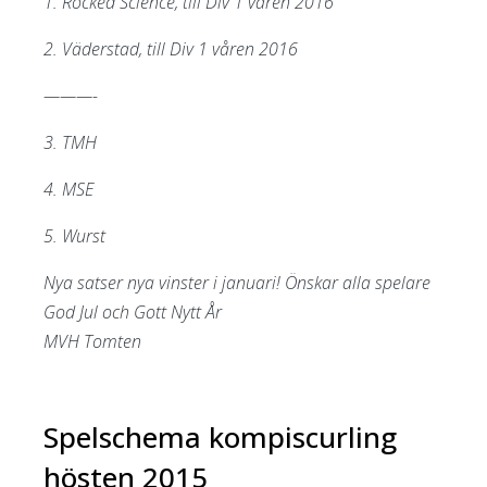
1. Rocked Science, till Div 1 våren 2016
2. Väderstad, till Div 1 våren 2016
———-
3. TMH
4. MSE
5. Wurst
Nya satser nya vinster i januari! Önskar alla spelare
God Jul och Gott Nytt År
MVH Tomten
Spelschema kompiscurling
hösten 2015