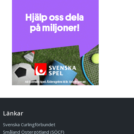
Länkar
Svenska Curlingförbundet
Småland Östergötland (SÖCF)