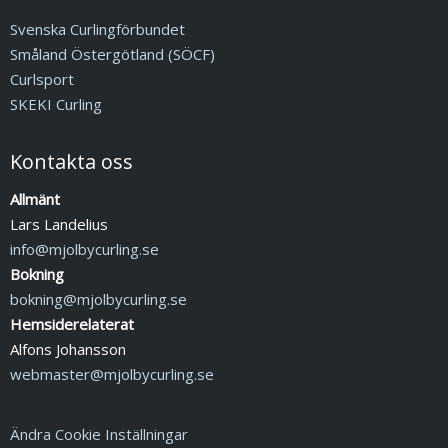
Svenska Curlingförbundet
Småland Östergötland (SÖCF)
Curlsport
SKEKI Curling
Kontakta oss
Allmänt
Lars Landelius
info@mjolbycurling.se
Bokning
bokning@mjolbycurling.se
Hemsiderelaterat
Alfons Johansson
webmaster@mjolbycurling.se
Ändra Cookie Inställningar