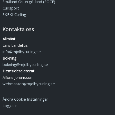
Småland Östergötland (SÖCF)
Curlsport
SKEKI Curling
Kontakta oss
Allmänt
Lars Landelius
info@mjolbycurling.se
Bokning
bokning@mjolbycurling.se
Hemsiderelaterat
Alfons Johansson
webmaster@mjolbycurling.se
Ändra Cookie Inställningar
Logga in