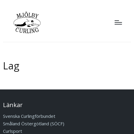
Lag
Länkar
Svenska Curlingförbundet
Småland Östergötland (SÖCF)
Curlsport