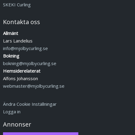
SKEKI Curling
Kontakta oss
Allmänt
Lars Landelius
info@mjolbycurling.se
Bokning
bokning@mjolbycurling.se
Hemsiderelaterat
Alfons Johansson
webmaster@mjolbycurling.se
Ändra Cookie Inställningar
Logga in
Annonser