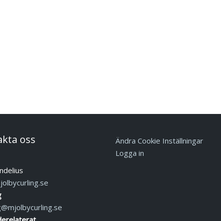
akta oss
Ändra Cookie Inställningar
Logga in
ndelius
olbycurling.se
g
g@mjolbycurling.se
erelaterat