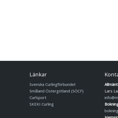
Länkar
Kont
Svenska Curlingförbundet
Allmänt
Småland Östergötland (SÖCF)
Lars La
Curlsport
info@mj
SKEKI Curling
Boknin
boknin
Hemsid