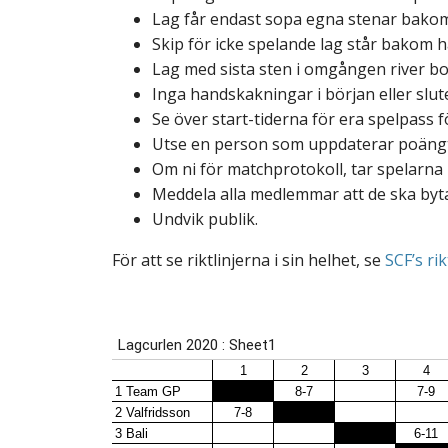
Lag får endast sopa egna stenar bakom
Skip för icke spelande lag står bakom hac
Lag med sista sten i omgången river b
Inga handskakningar i början eller slu
Se över start-tiderna för era spelpass f
Utse en person som uppdaterar poängt
Om ni för matchprotokoll, tar spelarna
Meddela alla medlemmar att de ska byta 
Undvik publik.
För att se riktlinjerna i sin helhet, se
SCF’s ri