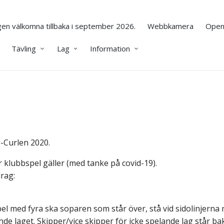
en välkomna tillbaka i september 2026.
Webbkamera
Open
Tävling
Lag
Information
g-Curlen 2020.
r klubbspel gäller (med tanke på covid-19).
rag:
pel med fyra ska soparen som står över, stå vid sidolinjerna 
nde laget. Skipper/vice skipper för icke spelande lag står bak