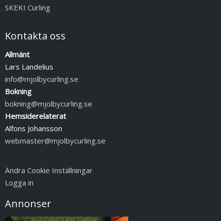
SKEKI Curling
Kontakta oss
Allmänt
Lars Landelius
info@mjolbycurling.se
Bokning
bokning@mjolbycurling.se
Hemsiderelaterat
Alfons Johansson
webmaster@mjolbycurling.se
Ändra Cookie Inställningar
Logga in
Annonser