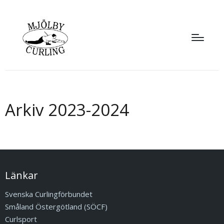
Arkiv 2023-2024
Länkar
Svenska Curlingförbundet
Småland Östergötland (SÖCF)
Curlsport