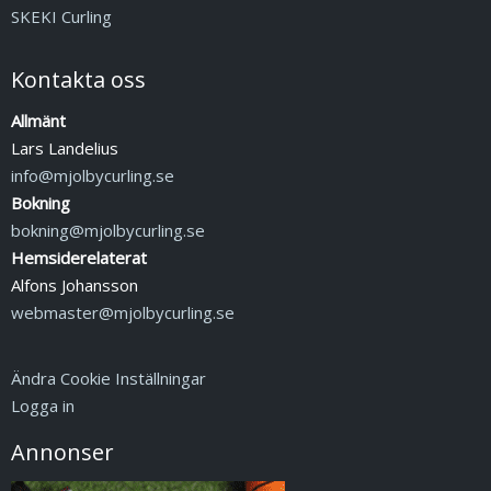
SKEKI Curling
Kontakta oss
Allmänt
Lars Landelius
info@mjolbycurling.se
Bokning
bokning@mjolbycurling.se
Hemsiderelaterat
Alfons Johansson
webmaster@mjolbycurling.se
Ändra Cookie Inställningar
Logga in
Annonser