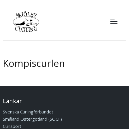
Kompiscurlen
Länkar
Svenska Curlingförbundet
Småland Östergötland (SÖCF)
Curlsport