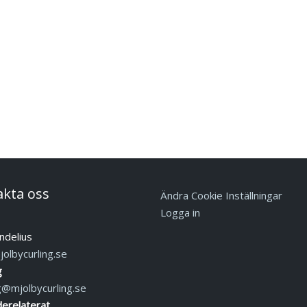
akta oss
Ändra Cookie Inställningar
Logga in
ndelius
olbycurling.se
g
g@mjolbycurling.se
erelaterat