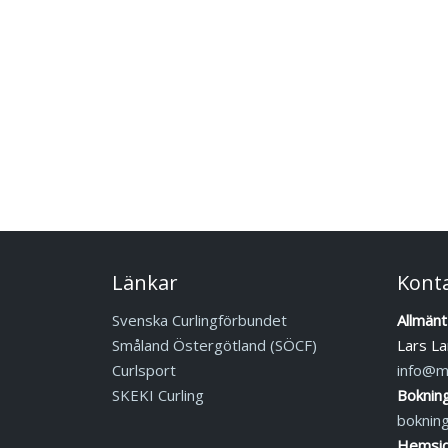
Länkar
Kont
Svenska Curlingförbundet
Allmänt
Småland Östergötland (SÖCF)
Lars La
Curlsport
info@mj
SKEKI Curling
Boknin
boknin
Hemsid