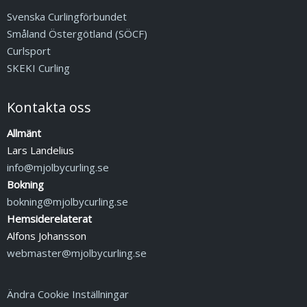
Svenska Curlingförbundet
Småland Östergötland (SÖCF)
Curlsport
SKEKI Curling
Kontakta oss
Allmänt
Lars Landelius
info@mjolbycurling.se
Bokning
bokning@mjolbycurling.se
Hemsiderelaterat
Alfons Johansson
webmaster@mjolbycurling.se
Ändra Cookie Inställningar