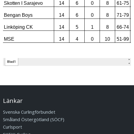
Länkar
Svenska Curlingförbundet
Småland Östergötland (SÖCF)
Curlsport