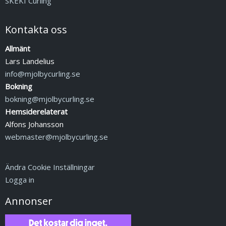
SKEKI Curling
Kontakta oss
Allmänt
Lars Landelius
info@mjolbycurling.se
Bokning
bokning@mjolbycurling.se
Hemsiderelaterat
Alfons Johansson
webmaster@mjolbycurling.se
Ändra Cookie Inställningar
Logga in
Annonser