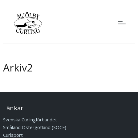
Arkiv2
Länkar
Svenska Curlingförbundet
Småland Östergötland (SÖCF)
Curlsport