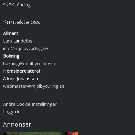
SKEKI Curling
Kontakta oss
Allmänt
Lars Landelius
info@mjolbycurling.se
Bokning
bokning@mjolbycurling.se
Hemsiderelaterat
Alfons Johansson
webmaster@mjolbycurling.se
Ändra Cookie Inställningar
Logga in
Annonser