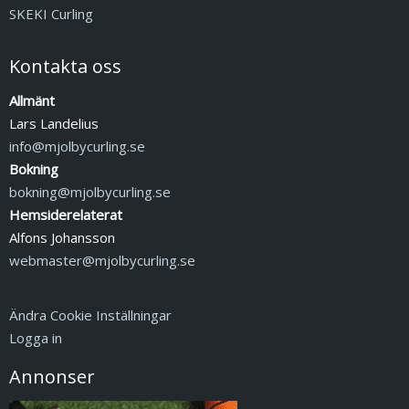
SKEKI Curling
Kontakta oss
Allmänt
Lars Landelius
info@mjolbycurling.se
Bokning
bokning@mjolbycurling.se
Hemsiderelaterat
Alfons Johansson
webmaster@mjolbycurling.se
Ändra Cookie Inställningar
Logga in
Annonser