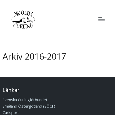
Arkiv 2016-2017
Länkar
Svenska Curlingförbundet
Småland Östergötland (SÖCF)
Curlsport