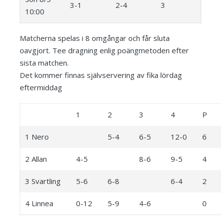
3-1
2-4
3
10:00
Matcherna spelas i 8 omgångar och får sluta
oavgjort. Tee dragning enlig poängmetoden efter
sista matchen.
Det kommer finnas självservering av fika lördag
eftermiddag
1
2
3
4
P
1 Nero
5-4
6-5
12-0
6
2 Allan
4-5
8-6
9-5
4
3 Svartling
5-6
6-8
6-4
2
4 Linnea
0-12
5-9
4-6
0