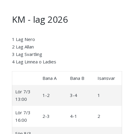
KM - lag 2026
1 Lag Nero
2 Lag Allan
3 Lag Svartling
4 Lag Linnea o Ladies
Bana A
Bana B
Isansvar
Lör 7/3
1-2
3-4
1
13:00
Lör 7/3
2-3
4-1
2
16:00
Sön 8/3