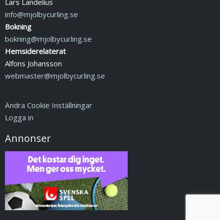
Lars Landelius
info@mjolbycurling.se
Bokning
bokning@mjolbycurling.se
Hemsiderelaterat
Alfons Johansson
webmaster@mjolbycurling.se
Ändra Cookie Inställningar
Logga in
Annonser