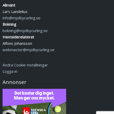
Allmänt
Lars Landelius
info@mjolbycurling.se
Bokning
bokning@mjolbycurling.se
Hemsiderelaterat
Alfons Johansson
webmaster@mjolbycurling.se
Ändra Cookie Inställningar
Logga in
Annonser