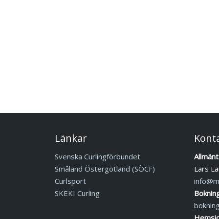
Länkar
Kont
Svenska Curlingförbundet
Allmänt
Småland Östergötland (SÖCF)
Lars La
Curlsport
info@mj
SKEKI Curling
Boknin
boknin
Hemsid