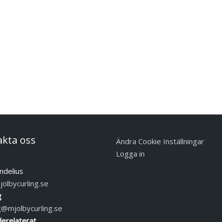
akta oss
Ändra Cookie Inställningar
Logga in
ndelius
olbycurling.se
g
g@mjolbycurling.se
erelaterat