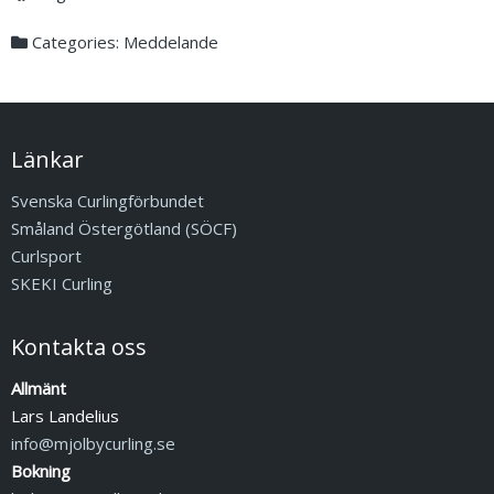
Categories:
Meddelande
Länkar
Svenska Curlingförbundet
Småland Östergötland (SÖCF)
Curlsport
SKEKI Curling
Kontakta oss
Allmänt
Lars Landelius
info@mjolbycurling.se
Bokning