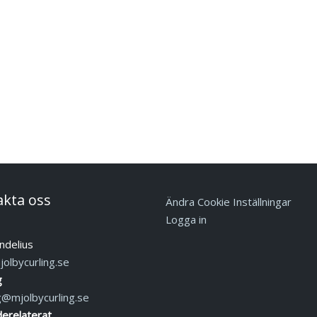
akta oss
Ändra Cookie Inställningar
Logga in
ndelius
olbycurling.se
g
g@mjolbycurling.se
erelaterat