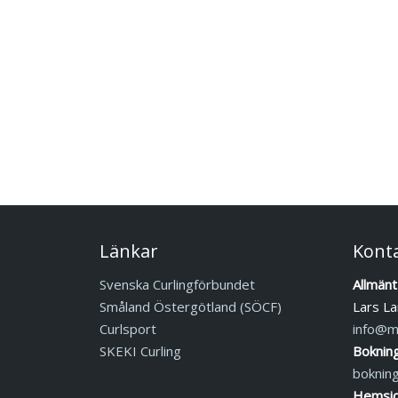
Länkar
Kont
Svenska Curlingförbundet
Allmänt
Småland Östergötland (SÖCF)
Lars La
Curlsport
info@mj
SKEKI Curling
Boknin
boknin
Hemsid