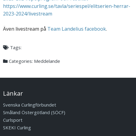
https://www.curling.se/tavla/seriespel/elitserien-herrar-
2023-2024/livestream
Även livestream på
Team Landelius
facebook
.
Tags:
Categories:
Meddelande
Länkar
Svenska Curlingförbundet
Småland Östergötland (SÖCF)
Curlsport
SKEKI Curling