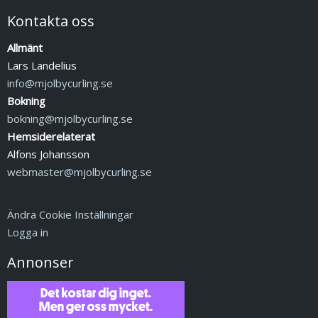
Kontakta oss
Allmänt
Lars Landelius
info@mjolbycurling.se
Bokning
bokning@mjolbycurling.se
Hemsiderelaterat
Alfons Johansson
webmaster@mjolbycurling.se
Ändra Cookie Inställningar
Logga in
Annonser