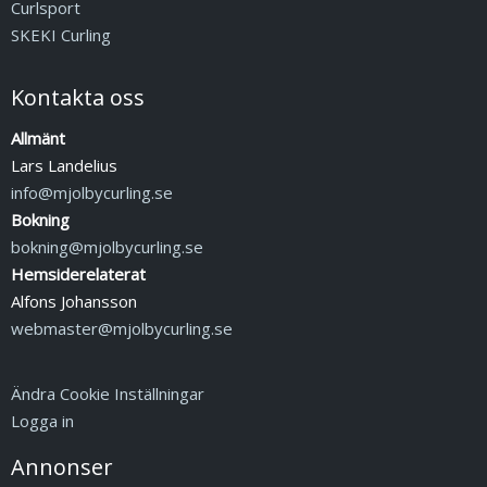
Curlsport
SKEKI Curling
Kontakta oss
Allmänt
Lars Landelius
info@mjolbycurling.se
Bokning
bokning@mjolbycurling.se
Hemsiderelaterat
Alfons Johansson
webmaster@mjolbycurling.se
Ändra Cookie Inställningar
Logga in
Annonser