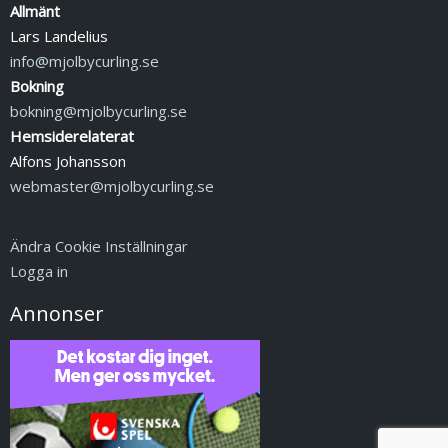
Allmänt
Lars Landelius
info@mjolbycurling.se
Bokning
bokning@mjolbycurling.se
Hemsiderelaterat
Alfons Johansson
webmaster@mjolbycurling.se
Ändra Cookie Inställningar
Logga in
Annonser