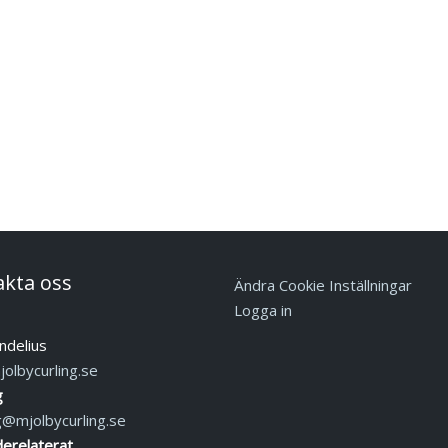
akta oss
Ändra Cookie Inställningar
Logga in
ndelius
olbycurling.se
g
g@mjolbycurling.se
erelaterat