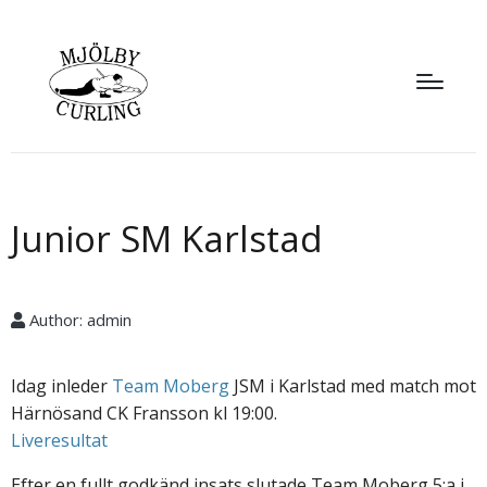
Junior SM Karlstad
Author:
admin
Idag inleder
Team Moberg
JSM i Karlstad med match mot
Härnösand CK Fransson kl 19:00.
Liveresultat
Efter en fullt godkänd insats slutade Team Moberg 5:a i