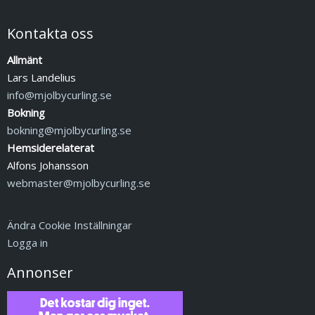
Kontakta oss
Allmänt
Lars Landelius
info@mjolbycurling.se
Bokning
bokning@mjolbycurling.se
Hemsiderelaterat
Alfons Johansson
webmaster@mjolbycurling.se
Ändra Cookie Inställningar
Logga in
Annonser