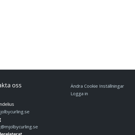
akta oss
Ändra Cookie Inställningar
Logga in
ndelius
olbycurling.se
g
g@mjolbycurling.se
erelaterat