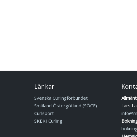
Länkar
Kont
Svenska Curlingförbundet
Allmänt
Småland Östergötland (SÖCF)
Lars La
Curlsport
info@mj
SKEKI Curling
Boknin
boknin
Hemsid