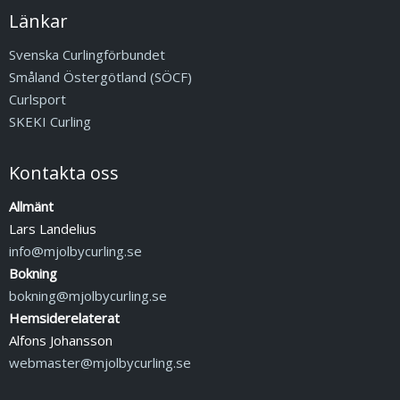
Länkar
Svenska Curlingförbundet
Småland Östergötland (SÖCF)
Curlsport
SKEKI Curling
Kontakta oss
Allmänt
Lars Landelius
info@mjolbycurling.se
Bokning
bokning@mjolbycurling.se
Hemsiderelaterat
Alfons Johansson
webmaster@mjolbycurling.se