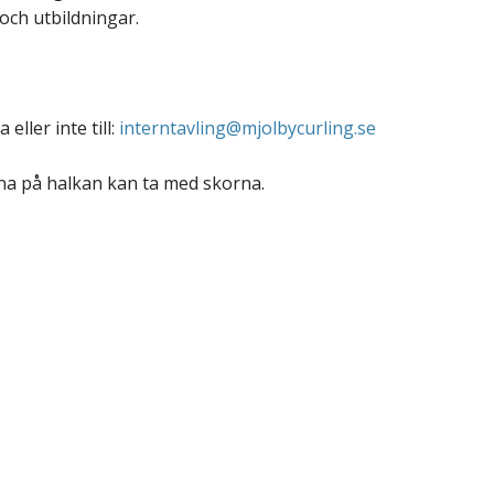
och utbildningar.
ller inte till:
interntavling@mjolbycurling.se
nna på halkan kan ta med skorna.