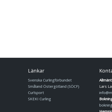
Länkar
Kont
Svenska Curlingförbundet
Allmänt
Småland Östergötland (SÖCF)
Lars La
Curlsport
info@mj
SKEKI Curling
Boknin
boknin
Hemsid