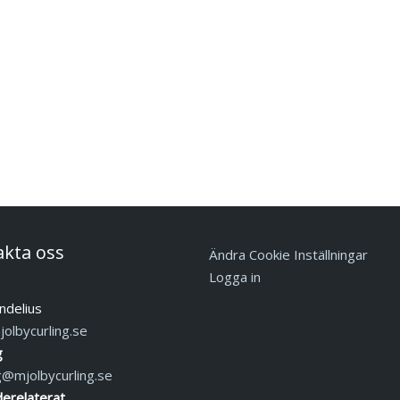
akta oss
Ändra Cookie Inställningar
Logga in
ndelius
olbycurling.se
g
g@mjolbycurling.se
erelaterat