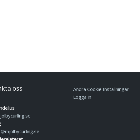
akta oss
Ändra Cookie Inställningar
Logga in
ndelius
olbycurling.se
g
g@mjolbycurling.se
erelaterat