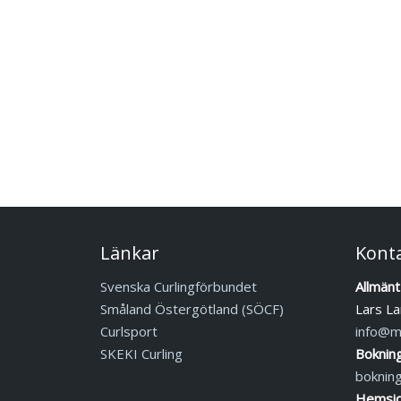
Länkar
Kont
Svenska Curlingförbundet
Allmänt
Småland Östergötland (SÖCF)
Lars La
Curlsport
info@mj
SKEKI Curling
Boknin
boknin
Hemsid