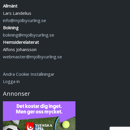
Allmänt
Lars Landelius
info@mjolbycurling.se
Bokning
bokning@mjolbycurling.se
Hemsiderelaterat
Alfons Johansson
webmaster@mjolbycurling.se
Ändra Cookie Inställningar
Logga in
Annonser