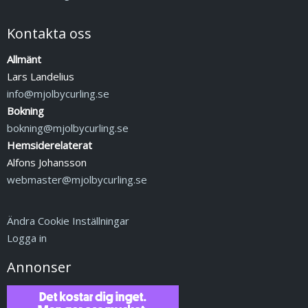
Kontakta oss
Allmänt
Lars Landelius
info@mjolbycurling.se
Bokning
bokning@mjolbycurling.se
Hemsiderelaterat
Alfons Johansson
webmaster@mjolbycurling.se
Ändra Cookie Inställningar
Logga in
Annonser