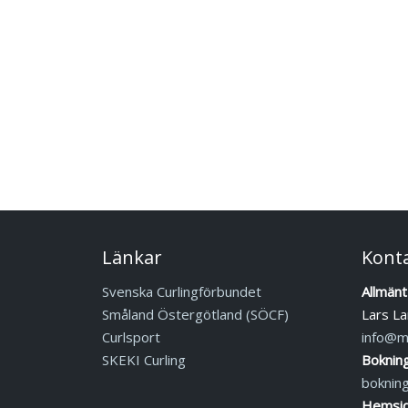
Länkar
Kont
Svenska Curlingförbundet
Allmänt
Småland Östergötland (SÖCF)
Lars La
Curlsport
info@mj
SKEKI Curling
Boknin
boknin
Hemsid