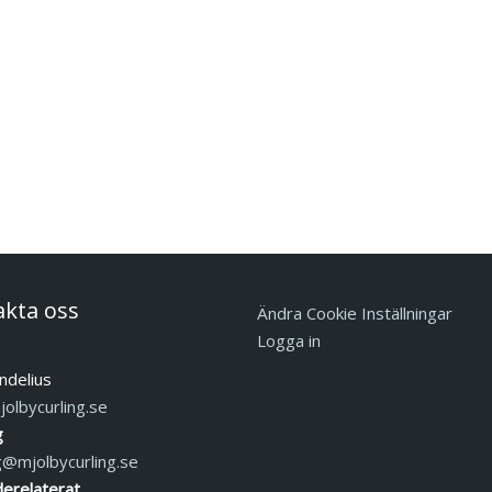
akta oss
Ändra Cookie Inställningar
Logga in
ndelius
olbycurling.se
g
g@mjolbycurling.se
erelaterat