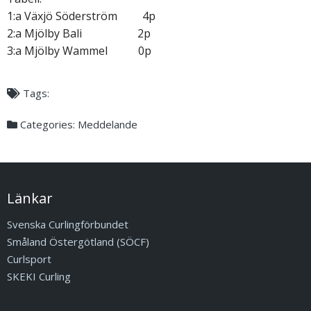
1:a Växjö Söderström 4p
2:a Mjölby Bali 2p
3:a Mjölby Wammel 0p
Tags:
Categories:
Meddelande
Länkar
Svenska Curlingförbundet
Småland Östergötland (SÖCF)
Curlsport
SKEKI Curling