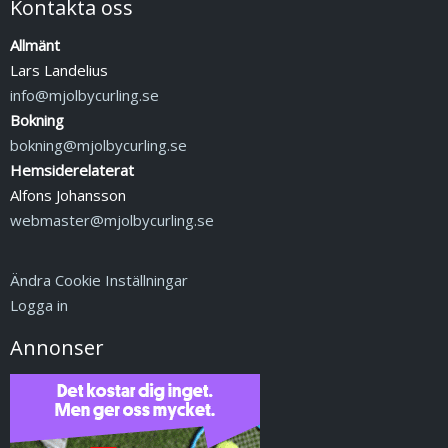
Kontakta oss
Allmänt
Lars Landelius
info@mjolbycurling.se
Bokning
bokning@mjolbycurling.se
Hemsiderelaterat
Alfons Johansson
webmaster@mjolbycurling.se
Ändra Cookie Inställningar
Logga in
Annonser