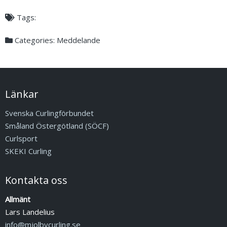
Tags:
Categories:
Meddelande
Länkar
Svenska Curlingförbundet
Småland Östergötland (SÖCF)
Curlsport
SKEKI Curling
Kontakta oss
Allmänt
Lars Landelius
info@mjolbycurling.se