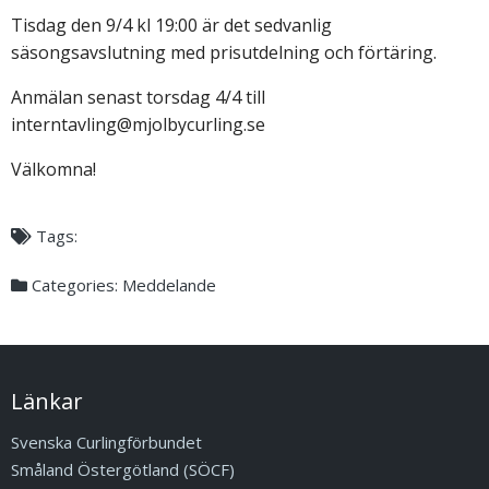
Tisdag den 9/4 kl 19:00 är det sedvanlig
säsongsavslutning med prisutdelning och förtäring.
Anmälan senast torsdag 4/4 till
interntavling@mjolbycurling.se
Välkomna!
Tags:
Categories:
Meddelande
Länkar
Svenska Curlingförbundet
Småland Östergötland (SÖCF)