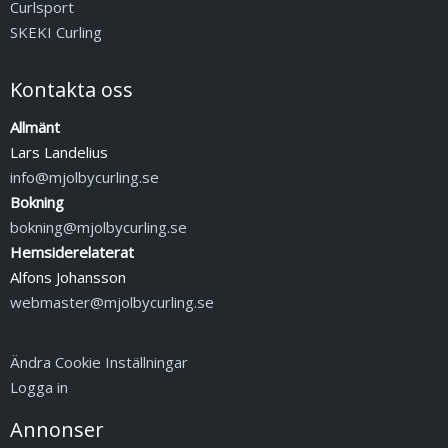
Curlsport
SKEKI Curling
Kontakta oss
Allmänt
Lars Landelius
info@mjolbycurling.se
Bokning
bokning@mjolbycurling.se
Hemsiderelaterat
Alfons Johansson
webmaster@mjolbycurling.se
Ändra Cookie Inställningar
Logga in
Annonser