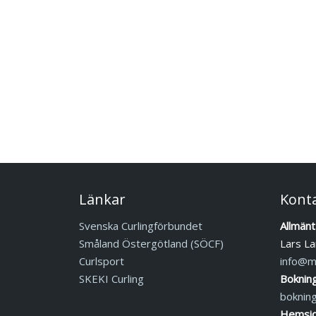
Länkar
Kont
Svenska Curlingförbundet
Allmänt
Småland Östergötland (SÖCF)
Lars La
Curlsport
info@mj
SKEKI Curling
Boknin
boknin
Hemsid