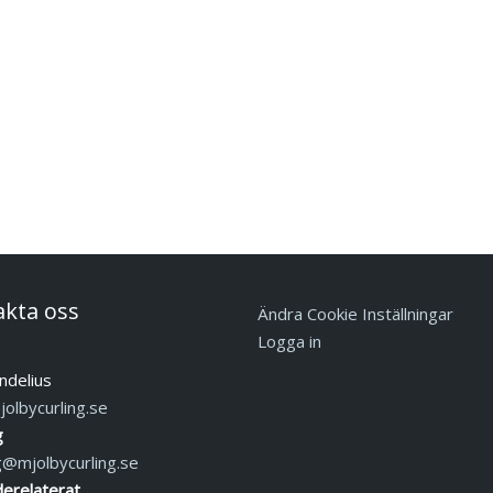
akta oss
Ändra Cookie Inställningar
Logga in
ndelius
olbycurling.se
g
g@mjolbycurling.se
erelaterat