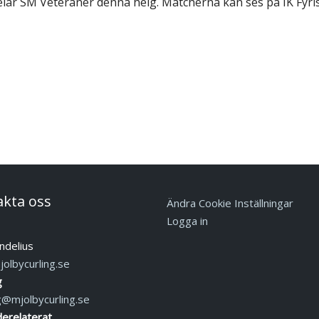
pelar SM Veteraner denna helg. Matcherna kan ses på IK Fyri
akta oss
Ändra Cookie Inställningar
Logga in
ndelius
olbycurling.se
g
g@mjolbycurling.se
erelaterat