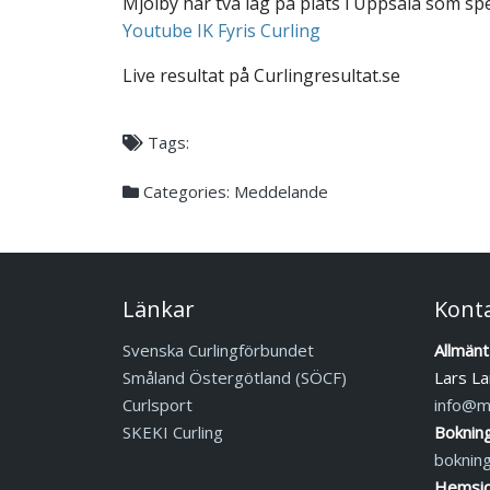
Mjölby har två lag på plats i Uppsala som s
Youtube IK Fyris Curling
Live resultat på Curlingresultat.se
Tags:
Categories:
Meddelande
Länkar
Kont
Svenska Curlingförbundet
Allmänt
Småland Östergötland (SÖCF)
Lars La
Curlsport
info@mj
SKEKI Curling
Boknin
boknin
Hemsid