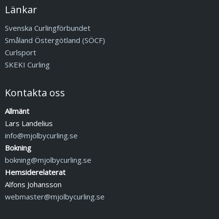
Länkar
Svenska Curlingförbundet
Småland Östergötland (SÖCF)
Curlsport
SKEKI Curling
Kontakta oss
Allmänt
Lars Landelius
info@mjolbycurling.se
Bokning
bokning@mjolbycurling.se
Hemsiderelaterat
Alfons Johansson
webmaster@mjolbycurling.se