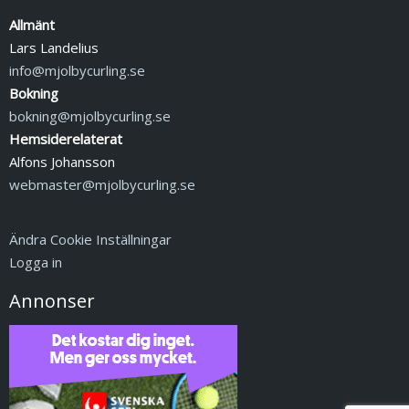
Allmänt
Lars Landelius
info@mjolbycurling.se
Bokning
bokning@mjolbycurling.se
Hemsiderelaterat
Alfons Johansson
webmaster@mjolbycurling.se
Ändra Cookie Inställningar
Logga in
Annonser