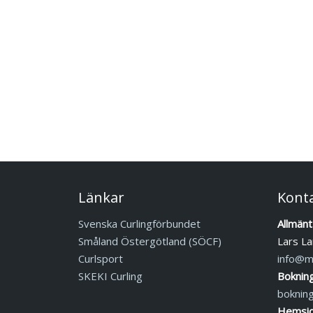
Länkar
Kont
Svenska Curlingförbundet
Allmänt
Småland Östergötland (SÖCF)
Lars La
Curlsport
info@mj
SKEKI Curling
Boknin
boknin
Hemsid