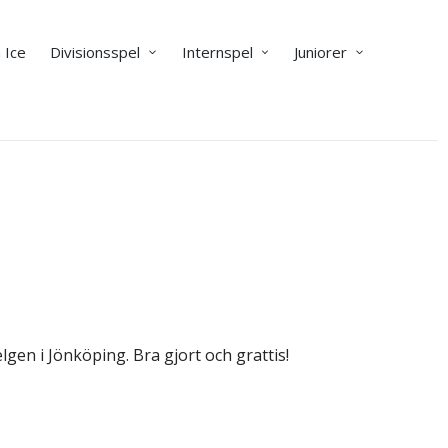
 Ice
Divisionsspel
Internspel
Juniorer
lgen i Jönköping. Bra gjort och grattis!