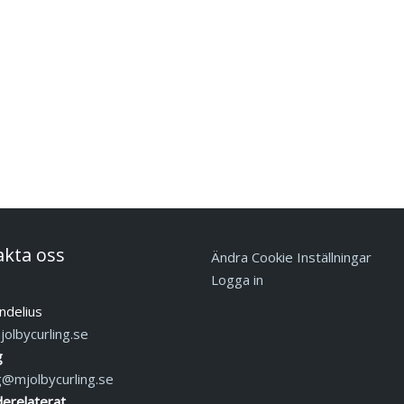
akta oss
Ändra Cookie Inställningar
Logga in
ndelius
olbycurling.se
g
g@mjolbycurling.se
erelaterat