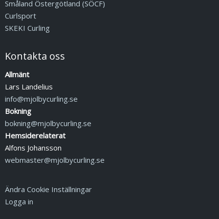
Småland Östergötland (SÖCF)
Curlsport
SKEKI Curling
Kontakta oss
Allmänt
Lars Landelius
info@mjolbycurling.se
Bokning
bokning@mjolbycurling.se
Hemsiderelaterat
Alfons Johansson
webmaster@mjolbycurling.se
Ändra Cookie Inställningar
Logga in