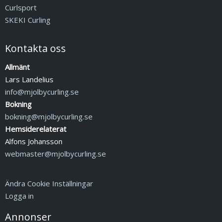
Curlsport
SKEKI Curling
Kontakta oss
Allmänt
Lars Landelius
info@mjolbycurling.se
Bokning
bokning@mjolbycurling.se
Hemsiderelaterat
Alfons Johansson
webmaster@mjolbycurling.se
Ändra Cookie Inställningar
Logga in
Annonser