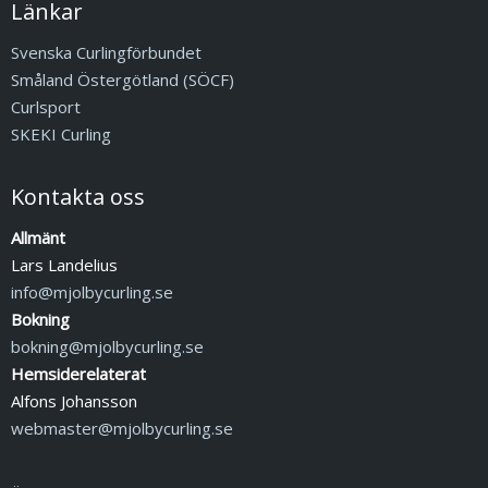
Länkar
Svenska Curlingförbundet
Småland Östergötland (SÖCF)
Curlsport
SKEKI Curling
Kontakta oss
Allmänt
Lars Landelius
info@mjolbycurling.se
Bokning
bokning@mjolbycurling.se
Hemsiderelaterat
Alfons Johansson
webmaster@mjolbycurling.se