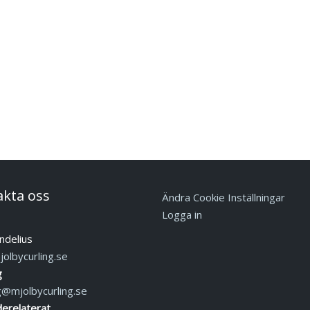
akta oss
Ändra Cookie Inställningar
Logga in
ndelius
olbycurling.se
g
g@mjolbycurling.se
erelaterat