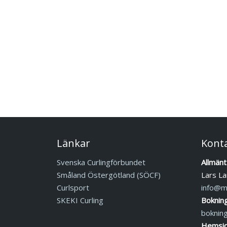
Länkar
Kont
Svenska Curlingförbundet
Allmänt
Småland Östergötland (SÖCF)
Lars La
Curlsport
info@mj
SKEKI Curling
Boknin
boknin
Hemsid