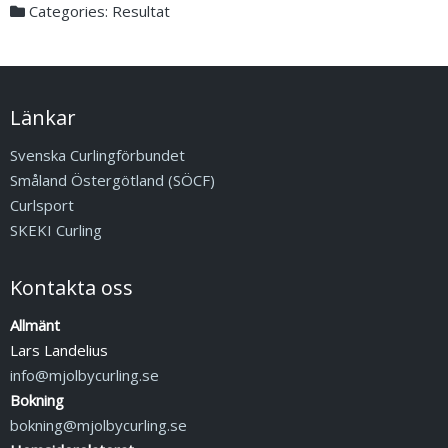
Categories:
Resultat
Länkar
Svenska Curlingförbundet
Småland Östergötland (SÖCF)
Curlsport
SKEKI Curling
Kontakta oss
Allmänt
Lars Landelius
info@mjolbycurling.se
Bokning
bokning@mjolbycurling.se