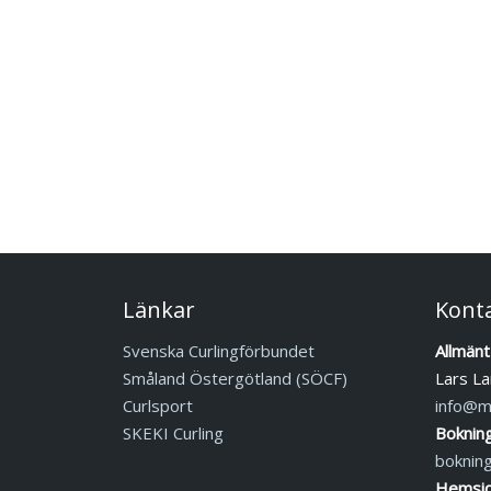
Länkar
Kont
Svenska Curlingförbundet
Allmänt
Småland Östergötland (SÖCF)
Lars La
Curlsport
info@mj
SKEKI Curling
Boknin
boknin
Hemsid