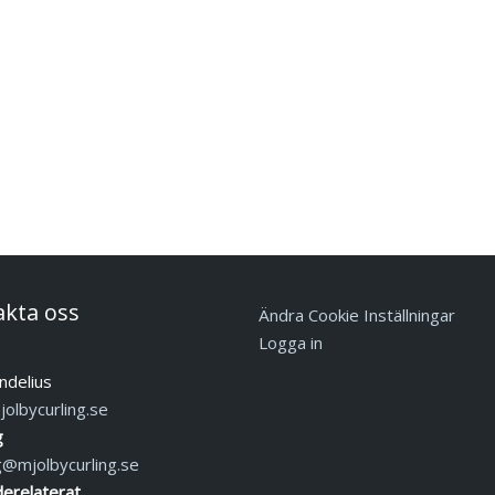
akta oss
Ändra Cookie Inställningar
Logga in
ndelius
olbycurling.se
g
g@mjolbycurling.se
erelaterat