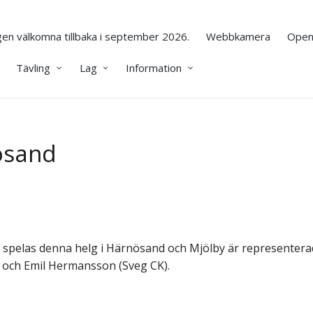
en välkomna tillbaka i september 2026.
Webbkamera
Open
Tävling
Lag
Information
ösand
xed spelas denna helg i Härnösand och Mjölby är represente
 och Emil Hermansson (Sveg CK).